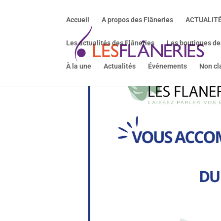
Accueil
A propos des Flâneries
ACTUALIT
Les actualités des Flâneries
Les boutiques de
À la une
Actualités
Événements
Non cl