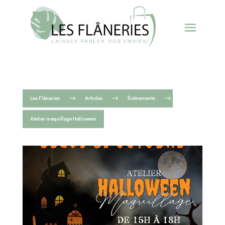
$
$
$
Les Flâneries
Articles
Événements
Atelier maquillage Halloween