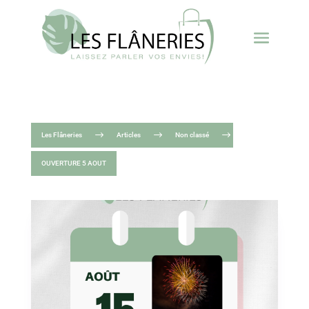
$
$
$
Les Flâneries
Articles
Non classé
OUVERTURE 5 AOUT