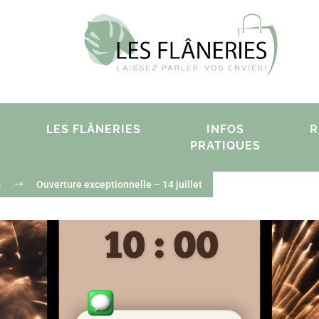
S
LES FLÂNERIES
INFOS
R
PRATIQUES
s
$
Ouverture exceptionnelle – 14 juillet