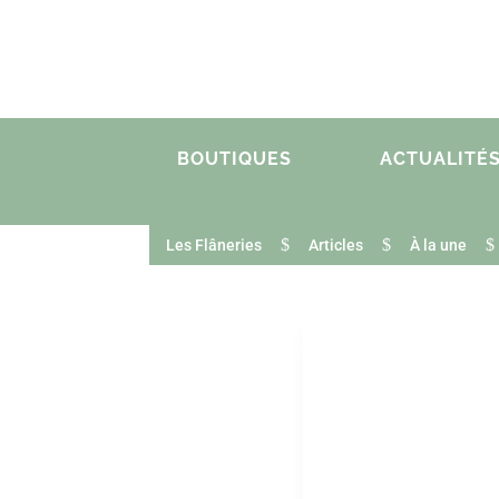
BOUTIQUES
ACTUALITÉ
$
$
$
Les Flâneries
Articles
À la une