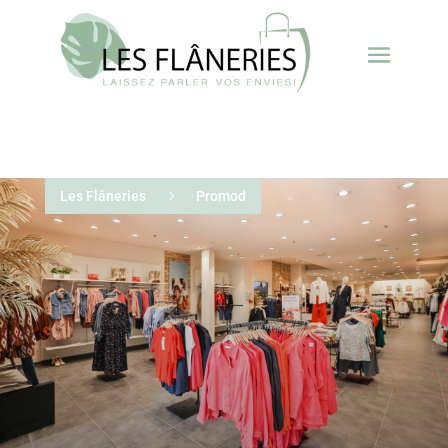
Les Flâneries
5
Promod