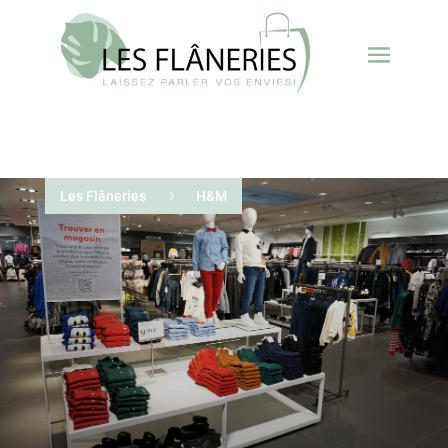
Les Flâneries
5
H&M