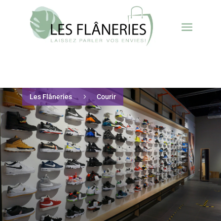
Les Flâneries
5
Courir